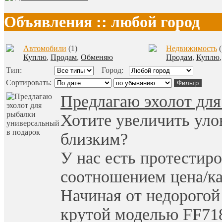
Объявления :: любой город
Автомобили
(1)
Недвижимость
(
Куплю
,
Продам
,
Обменяю
Продам
,
Куплю
Тип:
Город:
Сортировать:
Предлагаю эхолот для
Хотите увеличить уло
близким?
У нас есть протестир
соотношением цена/ка
Начиная от недорогой
крутой моделью FF718L